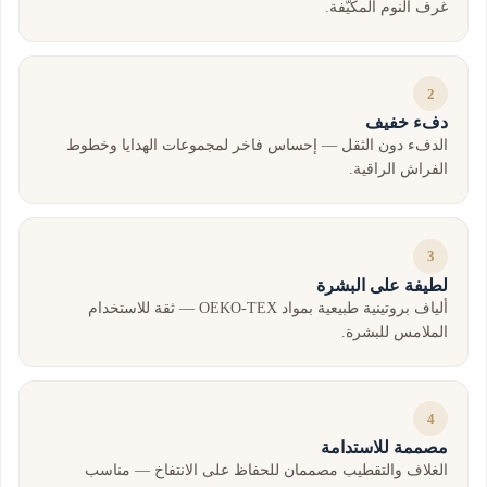
غرف النوم المكيّفة.
2
دفء خفيف
الدفء دون الثقل — إحساس فاخر لمجموعات الهدايا وخطوط
الفراش الراقية.
3
لطيفة على البشرة
ألياف بروتينية طبيعية بمواد OEKO-TEX — ثقة للاستخدام
الملامس للبشرة.
4
مصممة للاستدامة
الغلاف والتقطيب مصممان للحفاظ على الانتفاخ — مناسب