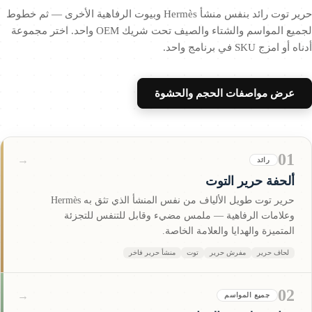
حرير توت رائد بنفس منشأ Hermès وبيوت الرفاهية الأخرى — ثم خطوط
لجميع المواسم والشتاء والصيف تحت شريك OEM واحد. اختر مجموعة
ناه أو امزج SKU في برنامج واحد.
عرض مواصفات الحجم والحشوة
01
→
رائد
ألحفة حرير التوت
حرير توت طويل الألياف من نفس المنشأ الذي تثق به Hermès
وعلامات الرفاهية — ملمس مضيء وقابل للتنفس للتجزئة
المتميزة والهدايا والعلامة الخاصة.
لحاف حرير
مفرش حرير
توت
منشأ حرير فاخر
02
→
جميع المواسم