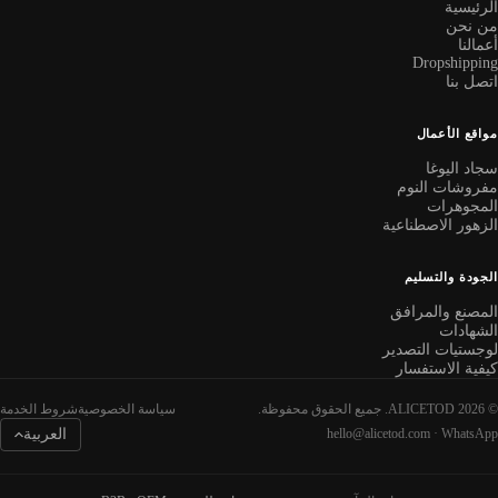
لرئيسية
ن نحن
عمالنا
Dropshippin
تصل بنا
واقع الأعمال
جاد اليوغا
فروشات النوم
لمجوهرات
لزهور الاصطناعية
لجودة والتسليم
لمصنع والمرافق
لشهادات
وجستيات التصدير
يفية الاستفسار
ALICET. جميع الحقوق محفوظة.
سياسة الخصوصية
شروط الخدمة
WhatsAp
·
hello@alicetod.com
العربية