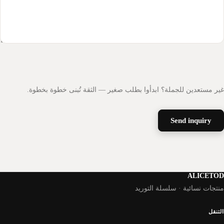
ير مستعدين للجملة؟ ابدأوا بطلب صغير — الثقة تُبنى خطوة بخطوة.
Send inquiry
ALICETO
نتجات نسائية · سلسلة التوريد
لتنقل