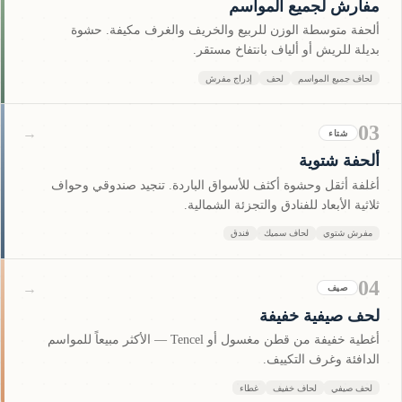
مفارش لجميع المواسم
ألحفة متوسطة الوزن للربيع والخريف والغرف مكيفة. حشوة
بديلة للريش أو ألياف بانتفاخ مستقر.
لحاف جميع المواسم
لحف
إدراج مفرش
03
→
شتاء
ألحفة شتوية
أغلفة أثقل وحشوة أكثف للأسواق الباردة. تنجيد صندوقي وحواف
ثلاثية الأبعاد للفنادق والتجزئة الشمالية.
مفرش شتوي
لحاف سميك
فندق
04
→
صيف
لحف صيفية خفيفة
أغطية خفيفة من قطن مغسول أو Tencel — الأكثر مبيعاً للمواسم
الدافئة وغرف التكييف.
لحف صيفي
لحاف خفيف
غطاء