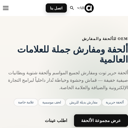
Ski
t
AR
اتصل بنا
enu
conten
O للألحفة والمفارش
لحفة ومفارش جملة للعلامات
لعالمية
لحفة حرير توت ومفارش لجميع المواسم وألحفة شتوية وبطانيات
يفية خفيفة — قماش وحشوة وخياطة تُدار داخلياً لبرامج التجارة
لإلكترونية والضيافة والعلامة الخاصة.
ألحفة حريرية
مفارش بديلة للريش
لحف موسمية
علامة خاصة
عرض مجموعة الألحفة
اطلب عينات