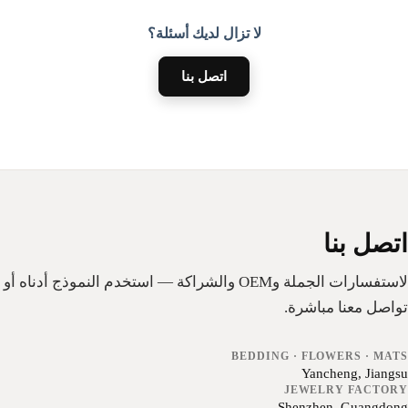
لا تزال لديك أسئلة؟
اتصل بنا
تصل بنا
لاستفسارات الجملة وOEM والشراكة — استخدم النموذج أدناه أو
واصل معنا مباشرة.
BEDDING · FLOWERS · MAT
Yancheng, Jiangs
JEWELRY FACTOR
Shenzhen, Guangdon