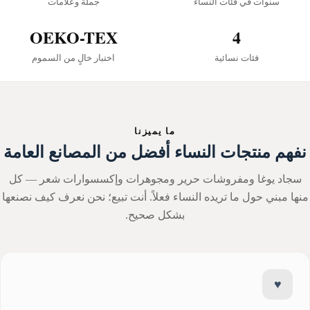
سنوات في فئات النساء
جملة وعلامات
OEKO-TEX
4
فئات نسائية
اختبار خالٍ من السموم
ما يميزنا
نفهم منتجات النساء أفضل من المصانع العامة
سجاد يوغا ومفروشات حرير ومجوهرات وإكسسوارات شعر — كل
نها مبني حول ما تريده النساء فعلاً. أنت تبيع؛ نحن نعرف كيف نصنعها
بشكل صحيح.
♥