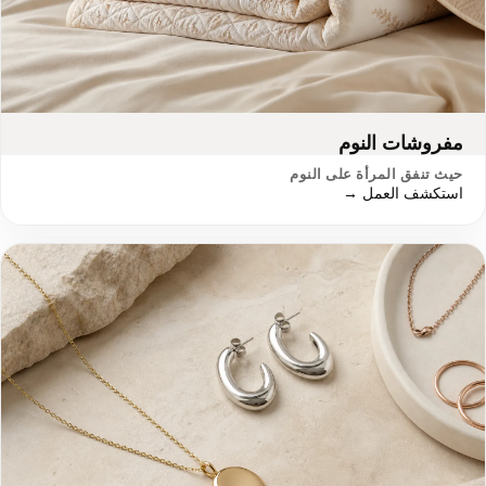
مفروشات النوم
حيث تنفق المرأة على النوم
استكشف العمل →