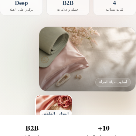
Deep
B2B
4
فئات نسائية
جملة وعلامات
تركيز على الفئة
أسلوب حياة المرأة
المواد · الملمس
B2B
10+