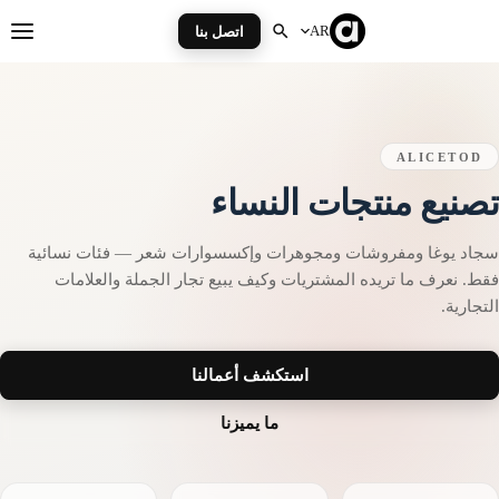
Ski
t
AR
اتصل بنا
enu
conten
ALICETOD
صنيع منتجات النساء
جاد يوغا ومفروشات ومجوهرات وإكسسوارات شعر — فئات نسائية
قط. نعرف ما تريده المشتريات وكيف يبيع تجار الجملة والعلامات
لتجارية.
استكشف أعمالنا
ما يميزنا