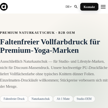
Skip
to
DE
Kontakt
Me
content
PREMIUM NATURKAUTSCHUK · B2B OEM
Faltenfreier Vollfarbdruck für
Premium-Yoga-Marken
Ausschließlich Naturkautschuk — für Studio- und Lifestyle-Marken,
nicht für Discount-Massendruck. Unsere hochwertige PU-Druckfläche
liefert Vollflächenfarbe ohne typisches Knittern dünner Folien.
Einzelmatten-Druckläufe willkommen; Stückpreise verbessern sich mit
der Menge.
Faltenfreier Druck
Naturkautschuk
Ab 1 Matte
Studio-OEM