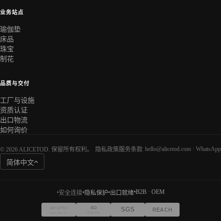
业务站点
瑜伽垫
床品
珠宝
制花
品质与交付
工厂与设施
资质认证
出口物流
如何询价
hello@alicetod.com
·
WhatsApp
© 2026 ALICETOD. 保留所有权利。
隐私政策
服务条款
简体中文
•
B2B · OEM
•
•
•
安全连接
隐私保护
出口就绪