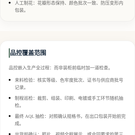
人工制花：花瓣形态保持、颜色批次一致、防压变形内
包装。
品控覆盖范围
品控嵌入生产全过程：而非装柜前临时加一道检查。
来料检验：核实等级、色牢度批次、证书与供应商批号
记录。
制程巡检：裁剪、组装、印刷、电镀或手工环节随机抽
检。
最终 AQL 抽检：对照确认规格书，在出口包装开始前完
成。
出货前确认：照片、视频全程展示，或合同要求的第三