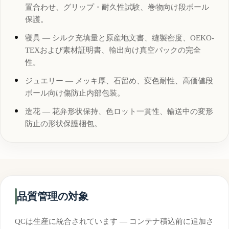
置合わせ、グリップ・耐久性試験、巻物向け段ボール
保護。
寝具 — シルク充填量と原産地文書、縫製密度、OEKO-
TEXおよび素材証明書、輸出向け真空パックの完全
性。
ジュエリー — メッキ厚、石留め、変色耐性、高価値段
ボール向け傷防止内部包装。
造花 — 花弁形状保持、色ロット一貫性、輸送中の変形
防止の形状保護梱包。
品質管理の対象
QCは生産に統合されています — コンテナ積込前に追加さ