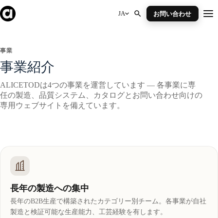
Skip
to
JA
お問い合わせ
Me
content
事業
事業紹介
ALICETODは4つの事業を運営しています — 各事業に専
任の製造、品質システム、カタログとお問い合わせ向けの
専用ウェブサイトを備えています。
長年の製造への集中
長年のB2B生産で構築されたカテゴリー別チーム。各事業が自社
製造と検証可能な生産能力、工芸経験を有します。