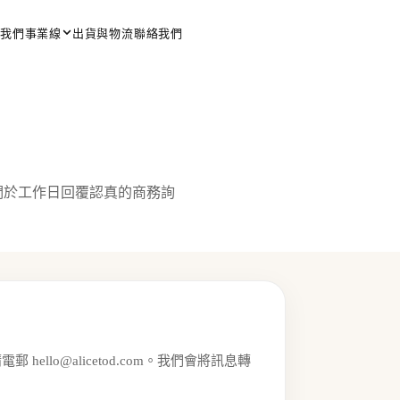
我們
事業線
出貨與物流
聯絡我們
，我們於工作日回覆認真的商務詢
請電郵
hello@alicetod.com
。我們會將訊息轉