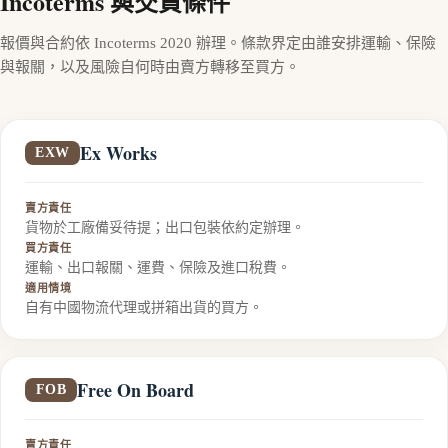
Incoterms 與交貨條件
報價與合約依 Incoterms 2020 辦理。條款界定由誰安排運輸、保險
與報關，以及風險自何時由賣方轉移至買方。
Ex Works
EXW
賣方責任
貨物於工廠備妥待提；出口包裝依約定辦理。
買方責任
運輸、出口報關、運費、保險及進口稅費。
適用情境
自有中國物流代理或拼箱出貨的買方。
Free On Board
FOB
賣方責任