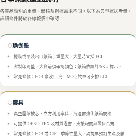
各產品類別的重量、體積及搬運需求不同。以下為典型運送考量，
詳細條件將於各線報價中確認。
瑜伽墊
◎
捲裝或平裝出口紙箱；重量大，大量時宜採 FCL。
客製印刷墊，大貨前須確認顏色；紙箱依設計/SKU 標示。
常見條款：FOB 寧波/上海。MOQ 試單可安排 LCL。
寢具
◇
真空壓縮被芯，立方利用率佳，海運需強化紙箱規格。
可提供 OEKO-TEX 及材質證書，支援報關與零售合規。
常見條款：FOB 或 CIF。季節性量大，請提早預訂生產及艙