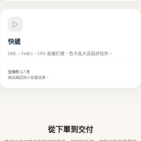
▷
快遞
DHL、FedEx、UPS 承運打樣、色卡及大貨前評估件。
全球約 3-7 天
樣品確認與小批量試單。
從下單到交付