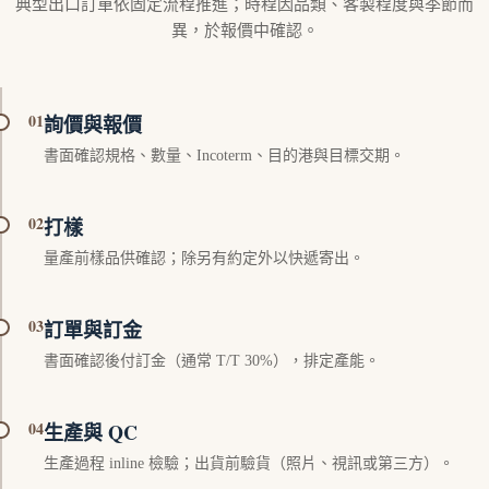
典型出口訂單依固定流程推進；時程因品類、客製程度與季節而
異，於報價中確認。
01
詢價與報價
書面確認規格、數量、Incoterm、目的港與目標交期。
02
打樣
量產前樣品供確認；除另有約定外以快遞寄出。
03
訂單與訂金
書面確認後付訂金（通常 T/T 30%），排定產能。
04
生產與 QC
生產過程 inline 檢驗；出貨前驗貨（照片、視訊或第三方）。