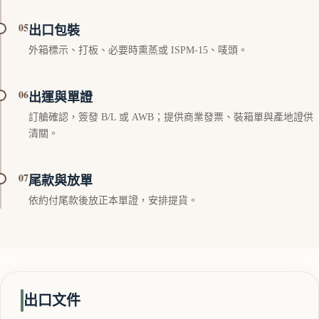
05
出口包裝
外箱標示、打板、必要時熏蒸或 ISPM-15、唛頭。
06
出運與單證
訂艙確認，簽發 B/L 或 AWB；提供商業發票、裝箱單與產地證供
清關。
07
尾款與放單
依約付尾款後放正本單證，安排提貨。
出口文件