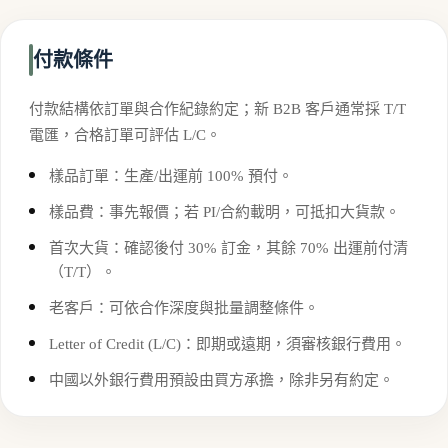
付款條件
付款結構依訂單與合作紀錄約定；新 B2B 客戶通常採 T/T
電匯，合格訂單可評估 L/C。
樣品訂單：生產/出運前 100% 預付。
樣品費：事先報價；若 PI/合約載明，可抵扣大貨款。
首次大貨：確認後付 30% 訂金，其餘 70% 出運前付清
（T/T）。
老客戶：可依合作深度與批量調整條件。
Letter of Credit (L/C)：即期或遠期，須審核銀行費用。
中國以外銀行費用預設由買方承擔，除非另有約定。