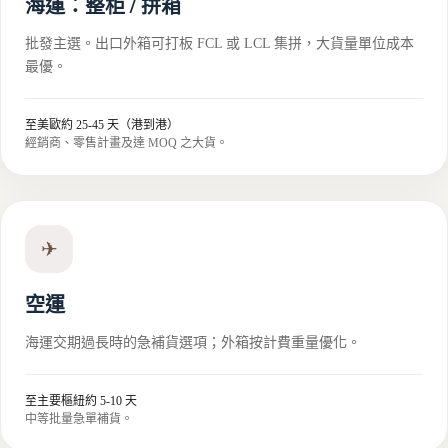
海運：整柜 / 拼箱
批發主選。出口外箱可打板 FCL 或 LCL 集拼，大貨量單位成本
最優。
至美歐約 25-45 天（港到港）
經銷商、零售計畫及達 MOQ 之大貨。
✈
空運
海運交期過長時的急補貨選項；外箱按計費重量優化。
至主要樞紐約 5-10 天
中等批量急單補貨。