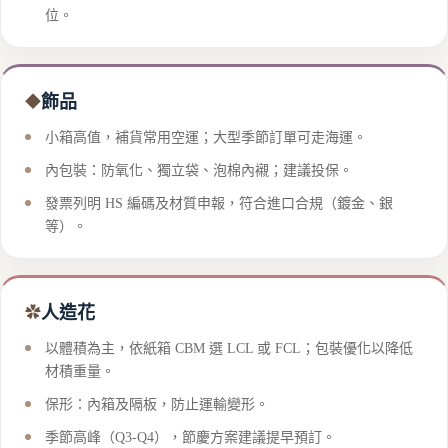
位。
飾品
◆
小箱高值，補貨常用空運；大型季節訂單可走海運。
內包裝：防氧化、獨立袋、泡棉內襯；建議投保。
發票列明 HS 編碼及材質申報，符合進口合規（鍍金、銀
等）。
人造花
✿
以體積為主，依紙箱 CBM 選 LCL 或 FCL；包裝優化以降低
材積重量。
保形：內箱及隔板，防止運輸變形。
季節高峰（Q3-Q4），節慶方案建議提早預訂。