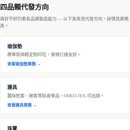
四品類代發方向
貨好不好仍看各品類製造能力 — 以下為常見代發方向，詳情見業務
頁。
瑜伽墊
標準款與輕定制印花，單條打樣友好。
查看瑜伽墊業務 →
寢具
蠶絲枕套、被套等貼身單品，OEKO-TEX 可出證。
查看寢具業務 →
珠寶