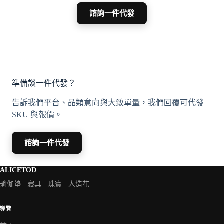
諮詢一件代發
準備談一件代發？
告訴我們平台、品類意向與大致單量，我們回覆可代發
SKU 與報價。
諮詢一件代發
ALICETOD
瑜伽墊 · 寢具 · 珠寶 · 人造花
導覽