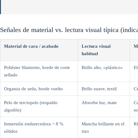
Señales de material vs. lectura visual típica (indic
Material de cara / acabado
Lectura visual
M
habitual
Poliéster filamento, borde de corte
Brillo alto, «plástico»
El
sellado
Organza de seda, borde vuelto
Brillo suave, textil
Cr
Pelo de terciopelo (respaldo
Absorbe luz, mate
Ca
algodón)
s
Inmersión endurecedora > 8 %
Mancha brillante en el
Rí
sólidos
rizo