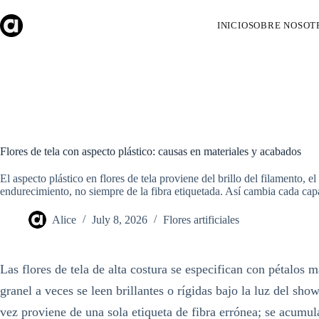
Skip
to
INICIO
SOBRE NOSOT
content
Flores de tela con aspecto plástico: causas en materiales y acabados
El aspecto plástico en flores de tela proviene del brillo del filamento, e
endurecimiento, no siempre de la fibra etiquetada. Así cambia cada capa
Alice
July 8, 2026
Flores artificiales
Las flores de tela de alta costura se especifican con pétalos 
granel a veces se leen brillantes o rígidas bajo la luz del sh
vez proviene de una sola etiqueta de fibra errónea; se acumula