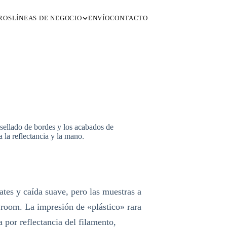
ROS
LÍNEAS DE NEGOCIO
ENVÍO
CONTACTO
l sellado de bordes y los acabados de
 la reflectancia y la mano.
mates y caída suave, pero las muestras a
owroom. La impresión de «plástico» rara
 por reflectancia del filamento,