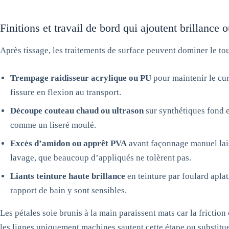
Finitions et travail de bord qui ajoutent brillance o
Après tissage, les traitements de surface peuvent dominer le to
Trempage raidisseur acrylique ou PU
pour maintenir le cur
fissure en flexion au transport.
Découpe couteau chaud ou ultrason
sur synthétiques fond et
comme un liseré moulé.
Excès d’amidon ou apprêt PVA
avant façonnage manuel lais
lavage, que beaucoup d’appliqués ne tolèrent pas.
Liants teinture haute brillance
en teinture par foulard aplat
rapport de bain y sont sensibles.
Les pétales soie brunis à la main paraissent mats car la friction 
les lignes uniquement machines sautent cette étape ou substitu