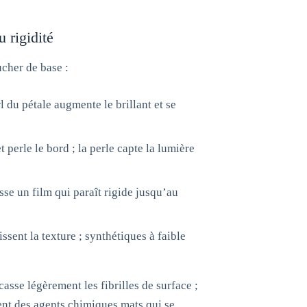
u rigidité
ucher de base :
l du pétale augmente le brillant et se
 perle le bord ; la perle capte la lumière
se un film qui paraît rigide jusqu’au
issent la texture ; synthétiques à faible
casse légèrement les fibrilles de surface ;
ent des agents chimiques mats qui se