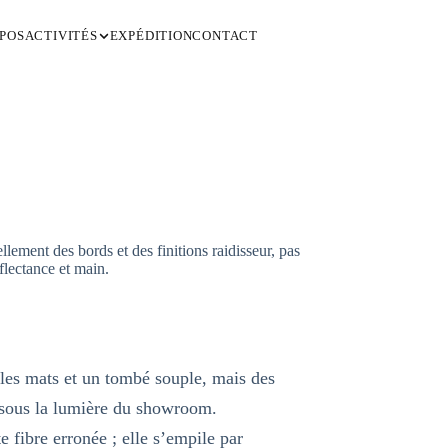
POS
ACTIVITÉS
EXPÉDITION
CONTACT
ellement des bords et des finitions raidisseur, pas
flectance et main.
tales mats et un tombé souple, mais des
s sous la lumière du showroom.
e fibre erronée ; elle s’empile par