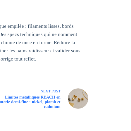
que empilée : filaments lisses, bords
e. Des specs techniques qui ne nomment
a chimie de mise en forme. Réduire la
finer les bains raidisseur et valider sous
rrige tout reflet.
NEXT
POST
Limites métalliques REACH en
uterie demi-fine : nickel, plomb et
cadmium