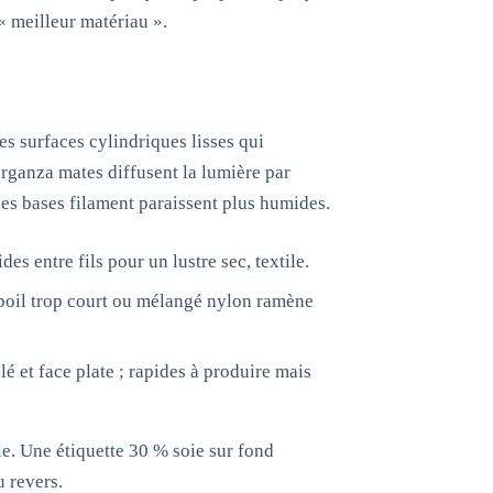
 meilleur matériau ».
es surfaces cylindriques lisses qui
 organza mates diffusent la lumière par
les bases filament paraissent plus humides.
des entre fils pour un lustre sec, textile.
; poil trop court ou mélangé nylon ramène
é et face plate ; rapides à produire mais
le. Une étiquette 30 % soie sur fond
u revers.