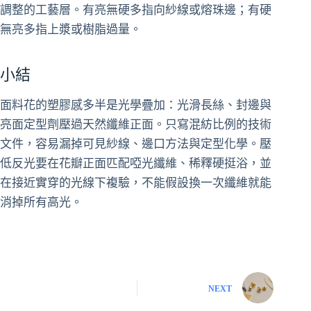
調整的工藝層。有亮無硬多指向紗線或熔珠邊；有硬
無亮多指上漿或樹脂過量。
小結
面料花的塑膠感多半是光學疊加：光滑長絲、封邊與
亮面定型劑壓過天然纖維正面。只寫混紡比例的技術
文件，容易漏掉可見紗線、邊口方法與定型化學。壓
低反光要在花瓣正面匹配啞光纖維、稀釋硬挺浴，並
在接近實穿的光線下複驗，不能假設換一次纖維就能
消掉所有高光。
NEXT