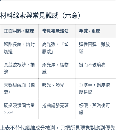
材料線索與常見觀感（示意）
正面材料 / 整理
常見視覺讀法
手感 / 垂墜
聚酯長絲，熔封
高光強，「塑
彈性回彈，難放
切邊
膠感」
鬆
真絲歐根紗，捲
柔光澤，織物
挺而不玻璃亮
邊
感
天鵝絨絨面（棉
吸光、啞光
垂墜重，過度擠
背）
壓易塌
硬挺浸漬固含量
捲曲處發亮斑
板硬，蒸汽後可
> 8%
緩
上表不替代纖維成分檢測，只把所見現象對應到優先