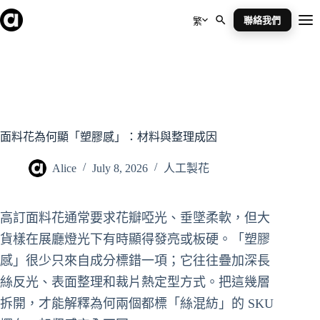
Skip
to
聯絡我們
繁
Me
content
面料花為何顯「塑膠感」：材料與整理成因
Alice
July 8, 2026
人工製花
高訂面料花通常要求花瓣啞光、垂墜柔軟，但大
貨樣在展廳燈光下有時顯得發亮或板硬。「塑膠
感」很少只來自成分標錯一項；它往往疊加深長
絲反光、表面整理和裁片熱定型方式。把這幾層
拆開，才能解釋為何兩個都標「絲混紡」的 SKU