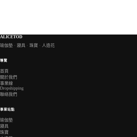
ALICETOD
瑜伽墊 · 寢具 · 珠寶 · 人造花
導覽
首頁
關於我們
事業線
Dropshipping
聯絡我們
事業站點
瑜伽墊
寢具
珠寶