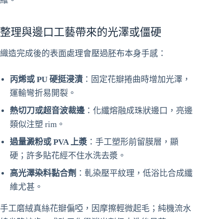
維。
整理與邊口工藝帶來的光澤或僵硬
織造完成後的表面處理會壓過胚布本身手感：
丙烯或 PU 硬挺浸漬
：固定花瓣捲曲時增加光澤，
運輸彎折易開裂。
熱切刀或超音波裁邊
：化纖熔融成珠狀邊口，亮邊
類似注塑 rim。
過量澱粉或 PVA 上漿
：手工塑形前留膜層，顯
硬；許多貼花經不住水洗去漿。
高光澤染料黏合劑
：軋染壓平紋理，低浴比合成纖
維尤甚。
手工磨絨真絲花瓣偏啞，因摩擦輕微起毛；純機流水