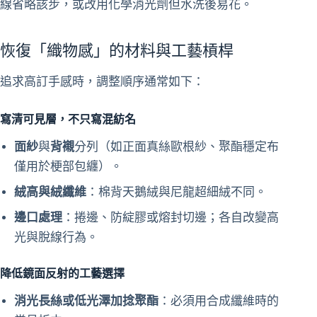
線省略該步，或改用化學消光劑但水洗後易花。
恢復「織物感」的材料與工藝槓桿
追求高訂手感時，調整順序通常如下：
寫清可見層，不只寫混紡名
面紗
與
背襯
分列（如正面真絲歐根紗、聚酯穩定布
僅用於梗部包纏）。
絨高與絨纖維
：棉背天鵝絨與尼龍超細絨不同。
邊口處理
：捲邊、防綻膠或熔封切邊；各自改變高
光與脫線行為。
降低鏡面反射的工藝選擇
消光長絲或低光澤加捻聚酯
：必須用合成纖維時的