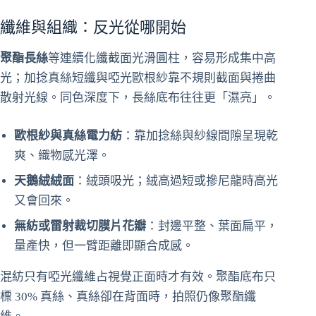
纖維與組織：反光從哪開始
聚酯長絲
等連續化纖截面光滑圓柱，容易形成集中高
光；加捻真絲短纖與啞光歐根紗靠不規則截面與捲曲
散射光線。同色深度下，長絲底布往往更「濕亮」。
歐根紗與真絲電力紡
：靠加捻絲與紗線間隙呈現乾
爽、織物感光澤。
天鵝絨絨面
：絨頭吸光；絨高過短或摻尼龍時高光
又會回來。
無紡或雷射裁切膜片花瓣
：封邊平整、葉面扁平，
量產快，但一臂距離即顯合成感。
混紡只有啞光纖維占視覺正面時才有效。聚酯底布只
標 30% 真絲、真絲卻在背面時，拍照仍像聚酯纖