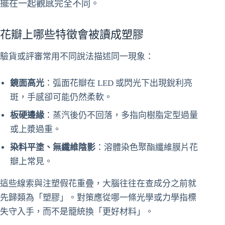
擺在一起觀感完全不同。
花瓣上哪些特徵會被讀成塑膠
驗貨或評審常用不同說法描述同一現象：
鏡面高光
：弧面花瓣在 LED 或閃光下出現銳利亮
斑，手感卻可能仍然柔軟。
板硬邊緣
：蒸汽後仍不回落，多指向樹脂定型過量
或上漿過重。
染料平塗、無纖維陰影
：溶體染色聚酯纖維膜片花
瓣上常見。
這些線索與注塑假花重疊，大腦往往在查成分之前就
先歸類為「塑膠」。對策應從哪一條光學或力學指標
失守入手，而不是籠統換「更好材料」。