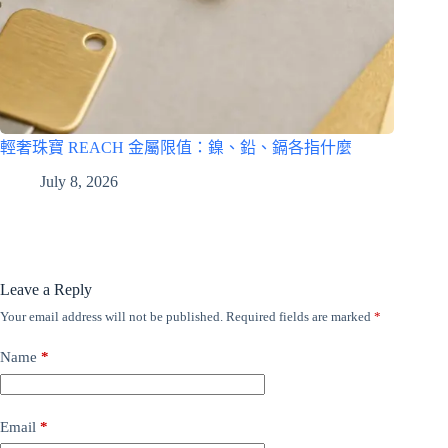
輕奢珠寶 REACH 金屬限值：鎳、鉛、鎘各指什麼
July 8, 2026
Leave a Reply
Your email address will not be published.
Required fields are marked
*
Name
*
Email
*