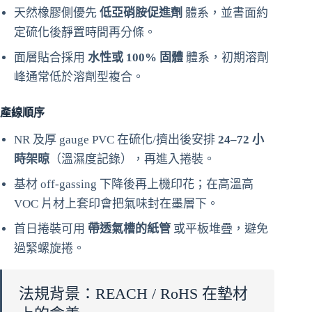
天然橡膠側優先
低亞硝胺促進劑
體系，並書面約
定硫化後靜置時間再分條。
面層貼合採用
水性或 100% 固體
體系，初期溶劑
峰通常低於溶劑型複合。
產線順序
NR 及厚 gauge PVC 在硫化/擠出後安排
24–72 小
時架晾
（溫濕度記錄），再進入捲裝。
基材 off-gassing 下降後再上機印花；在高溫高
VOC 片材上套印會把氣味封在墨層下。
首日捲裝可用
帶透氣槽的紙管
或平板堆疊，避免
過緊螺旋捲。
法規背景：REACH / RoHS 在墊材