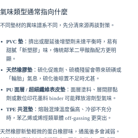
氣味類型通常指向什麼
不同墊材的異味譜系不同，先分清來源再談對策。
PVC 墊
：擠出或壓延後增塑劑未達平衡時，易有
甜膩「新塑膠」味，傳統鄰苯二甲酸酯配方更明
顯。
天然橡膠墊
：硫化促進劑、硫橋殘留會帶來硫磺或
「輪胎」氣息，硫化後晾置不足時尤甚。
PU 面層 / 超細纖維表皮墊
：面層塗料、層間膠黏
劑或數位印花墨料 binder 可能釋放溶劑型氣味。
TPE 共混墊
：熔融混煉溫度偏高、冷卻不充分
時，苯乙烯或烯烴類單體 off-gassing 更突出。
天然橡膠新墊輕微的蛋白橡膠味，通風後多會減弱。