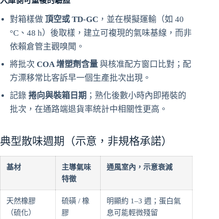
入庫側可重複的驗證
對箱樣做
頂空或 TD-GC
，並在模擬運輸（如 40
°C、48 h）後取樣，建立可複現的氣味基線，而非
依賴倉管主觀嗅聞。
將批次
COA 增塑劑含量
與核准配方窗口比對；配
方漂移常比客訴早一個生產批次出現。
記錄
捲向與裝箱日期
；熟化後數小時內即捲裝的
批次，在通路端退貨率統計中相關性更高。
典型散味週期（示意，非規格承諾）
基材
主導氣味
通風室內，示意衰減
特徵
天然橡膠
硫磺 / 橡
明顯約 1–3 週；蛋白氣
（硫化）
膠
息可能輕微殘留