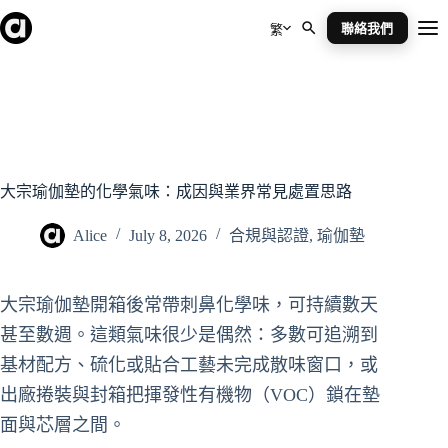
Skip
to
聯絡我們
繁
Me
content
大宗瑜伽墊的化學氣味：成因與業界常見處置思路
Alice
July 8, 2026
合規與認證
,
瑜伽墊
大宗瑜伽墊開箱後常帶刺鼻化學味，可持續數天
甚至數週。這類氣味很少是偶然：多數可追溯到
基材配方、硫化或貼合工藝未完成散味窗口，或
出廠捲裝與封箱把揮發性有機物（VOC）鎖在墊
面與芯層之間。