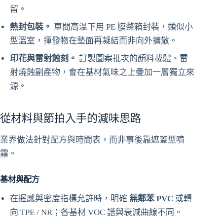
留。
熱封包裝。
車間高溫下用 PE 膜整箱封裝，類似小
型溫室，揮發物在墊面再凝結而非向外擴散。
印花與雷射蝕刻。
訂製圖案批次的顏料載體、雷
射燒蝕副產物，會在基材氣味之上疊加一層獨立來
源。
從材料與節拍入手的減味思路
業界做法針對配方與時間表，而非事後靠遮蓋型噴
霧。
基材與配方
在握感與密度指標允許時，明確
無鄰苯 PVC
或轉
向 TPE / NR；各基材 VOC 譜與衰減曲線不同。