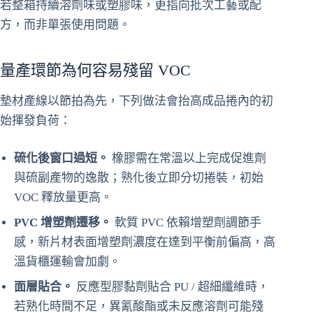
若整箱持續溶劑味或塑膠味，更指向批次工藝或配
方，而非單張使用問題。
量產環節為何容易殘留 VOC
墊材產線以節拍為先，下列做法會抬高成品捲內的初
始揮發負荷：
硫化後窗口過短。
橡膠需在常溫以上完成促進劑
與硫副產物的逸散；熟化後立即分切捲裝，初始
VOC 釋放量更高。
PVC 增塑劑遷移。
軟質 PVC 依賴增塑劑調節手
感，新片材表面增塑劑濃度在達到平衡前偏高，高
溫貨櫃運輸會加劇。
面層貼合。
反應型膠黏劑貼合 PU / 超細纖維時，
若熟化時間不足，異氰酸酯或未反應溶劑可能殘