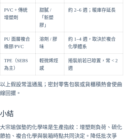
PVC + 傳統
甜膩 /
約 2–6 週；暖庫存延長
增塑劑
「新塑
膠」
PU 面層複合
溶劑 / 膠
約 1–4 週，取決於複合
橡膠/PVC
味
化學體系
TPE（SEBS
輕微烯烴
捲裝前若已晾置，常 < 2
為主）
感
週
以上假設常溫通風；密封零售包裝或貨櫃積熱會使曲
線回擺。
小結
大宗瑜伽墊的化學味是生產指紋：增塑劑負荷、硫化
節拍、複合化學與裝箱時點共同決定。降低批次爭